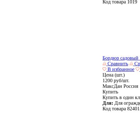
Код товара
1019
Бордюр садовый
Сравнить
Ср
В избранное
Цена (шт.)
1200
руб/шт.
МаксДан
Россия
Купить
Купить в один к
Для:
Для огражде
Код товара
82401