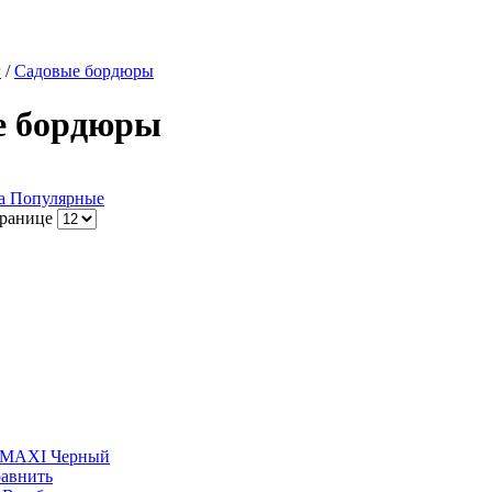
г
/
Садовые бордюры
е бордюры
а
Популярные
транице
 MAXI Черный
авнить