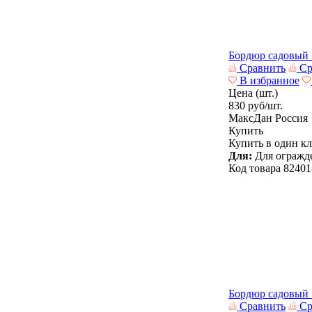
Бордюр садовы
Сравнить
Ср
В избранное
Цена (шт.)
830
руб/шт.
МаксДан
Россия
Купить
Купить в один к
Для:
Для огражде
Код товара
82401
Бордюр садовы
Сравнить
Ср