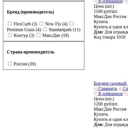
В избранное
Цена (шт.)
1100
руб/шт.
Бренд (производитель)
МаксДан
Россия
Купить
FlexCurb
(3)
New Fix
(4)
Купить в один к
Premium Grass
(4)
Standartpark
(11)
Для:
Для огражде
Контур
(3)
МаксДан
(18)
Код товара
1018
Страна-производитель
Россия
(39)
Бордюр садовый
Сравнить
Ср
В избранное
Цена (шт.)
1200
руб/шт.
МаксДан
Россия
Купить
Купить в один к
Для:
Для огражде